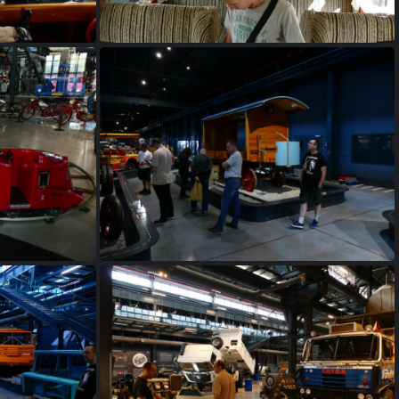
P1170599
P1170608