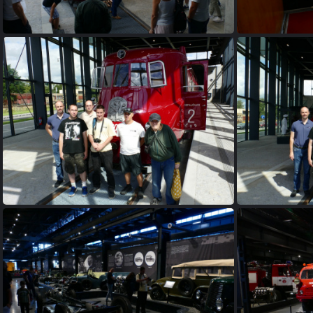
P1170586
P1170601