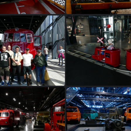
P1170593
P1170595
P1170602
P1170605