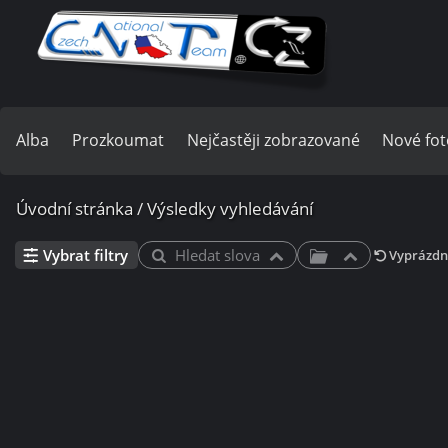
Alba
Prozkoumat
Nejčastěji zobrazované
Nové fot
Úvodní stránka
/
Výsledky vyhledávání
Vybrat filtry
Hledat slova
Vyprázdni