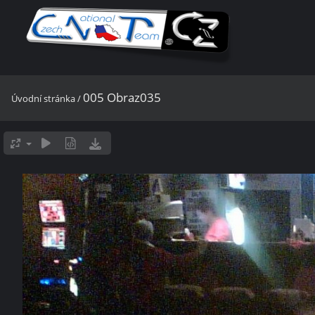
005 Obraz035
Úvodní stránka
/