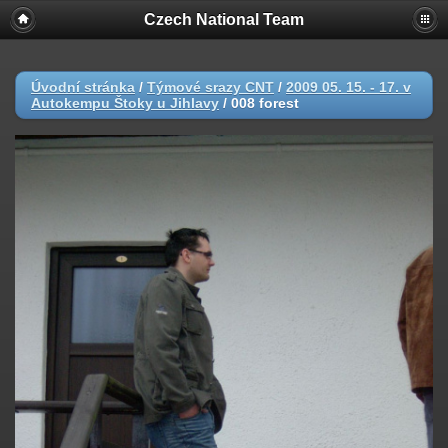
Czech National Team
Úvodní stránka
/
Týmové srazy CNT
/
2009 05. 15. - 17. v
Autokempu Štoky u Jihlavy
/
008 forest