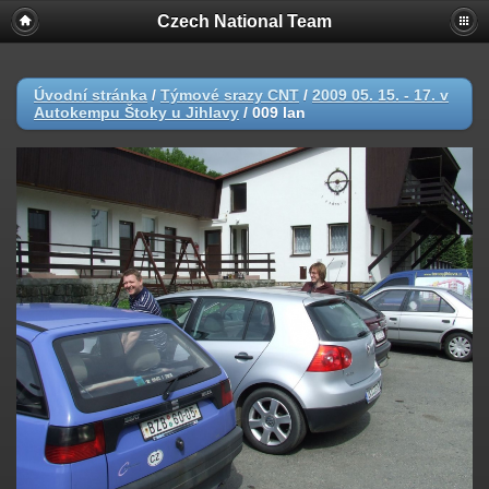
Czech National Team
Úvodní stránka
/
Týmové srazy CNT
/
2009 05. 15. - 17. v
Autokempu Štoky u Jihlavy
/
009 lan