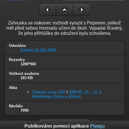
Zelvuska se nakonec rozhodl vyrazit s Pepinem, jelikož
měl před sebou hromadu učení do školi. Vypadal šťastný,
že jeho přihláška do sdružení byla schválena.
Odesláno
Sobota 12 Září 2020
Rozměry
1280*960
Velikost souboru
183 KB
Alba
Týmové srazy CNT
/
2009 05. 15. - 17. v
Autokempu Štoky u Jihlavy
Návštěv
7090
Publikováno pomocí aplikace
Piwigo