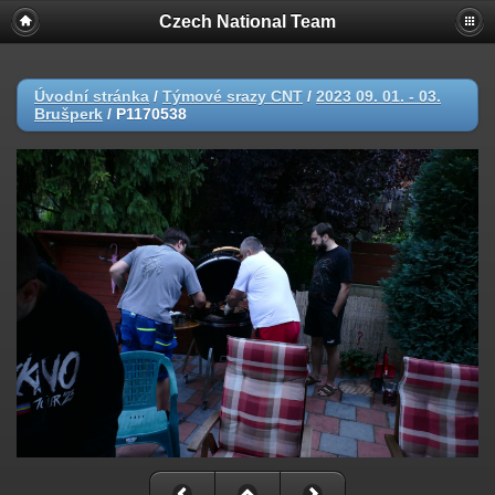
Czech National Team
Úvodní stránka
/
Týmové srazy CNT
/
2023 09. 01. - 03.
Brušperk
/
P1170538