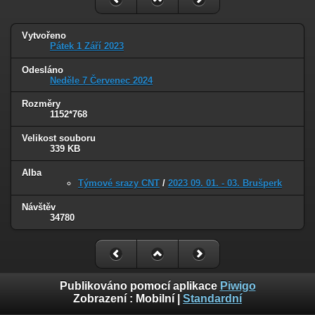
Vytvořeno
Pátek 1 Září 2023
Odesláno
Neděle 7 Červenec 2024
Rozměry
1152*768
Velikost souboru
339 KB
Alba
Týmové srazy CNT
/
2023 09. 01. - 03. Brušperk
Návštěv
34780
Publikováno pomocí aplikace
Piwigo
Zobrazení :
Mobilní
|
Standardní