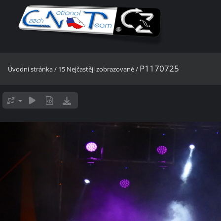
P1170725
Úvodní stránka
/
15 Nejčastěji zobrazované
/