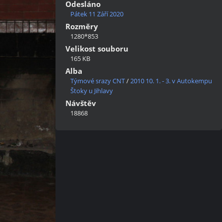
Odesláno
Pátek 11 Září 2020
Rozměry
1280*853
Velikost souboru
165 KB
Alba
Týmové srazy CNT
/
2010 10. 1. - 3. v Autokempu
Štoky u Jihlavy
Návštěv
18868