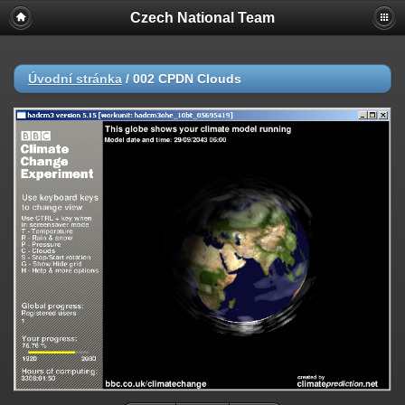
Czech National Team
Úvodní stránka
/
002 CPDN Clouds