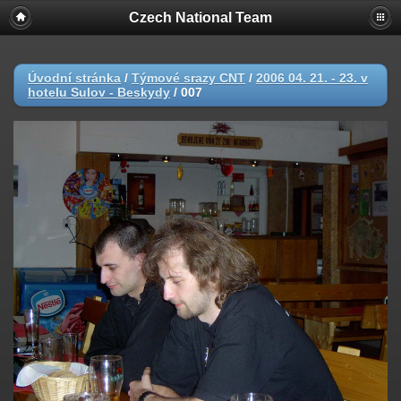
Czech National Team
Úvodní stránka
/
Týmové srazy CNT
/
2006 04. 21. - 23. v
hotelu Sulov - Beskydy
/
007